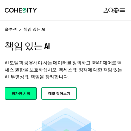
opens in a n
opens in a n
opens in a n
opens in a n
opens in a n
opens in a n
opens in a n
opens in a n
MyCohesity
한국어
솔루션
책임 있는 AI
Helios
English (U.S.)
책임 있는 AI
Alta
Deutsch (Germany)
지원
Français (France)
AI 모델과 공유해야 하는 데이터를 정의하고 RBAC 제어로 액
세스 권한을 보호하십시오. 액세스 및 정책에 대한 책임 있는
제품 설명서
日本語 (Japan)
AI, 투명성 및 책임을 장려합니다.
아카데미
Português (Brazil)
평가판 시작
데모 찾아보기
Cohesity
Español (Spain)
Community
파트너