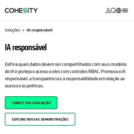
opens in a n
opens in a n
opens in a n
opens in a n
opens in a n
opens in a n
opens in a n
opens in a n
MyCohesity
Português
Soluções
IA responsável
Helios
English (U.S.)
IA responsável
Alta
Deutsch (Germany)
Suporte
Français (France)
Defina quais dados devem ser compartilhados com seus modelos
de IA e proteja o acesso a eles com controles RBAC. Promova a IA
Documenta
日本語 (Japan)
responsável, a transparência e a responsabilidade em relação ao
do produto
acesso e às políticas.
한국어 (South
Academia
Korea)
COMECE SUA AVALIAÇÃO
Cohesity
Español (Spain)
Community
EXPLORE NOSSAS DEMONSTRAÇÕES
Parceiros