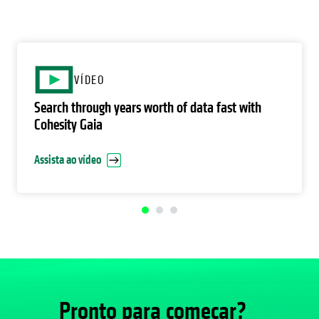
o
VÍDEO
Search through years worth of data fast with
Cohesity Gaia
Assista ao vídeo
Pronto para começar?