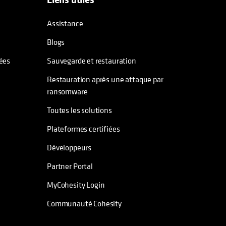
s’ouvre dans un nouvel onglet
s’ouvre dans un nouvel onglet
s’ouvre dans un nouvel onglet
s’ouvre dans un nouvel onglet
Assistance
Blogs
nées
Sauvegarde et restauration
Restauration après une attaque par
ransomware
Toutes les solutions
Plateformes certifiées
Développeurs
Partner Portal
MyCohesity Login
Communauté Cohesity