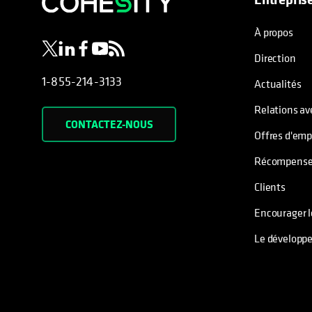
s’ouvre dans un nouvel onglet
s’ouvre dans un nouvel onglet
s’ouvre dans un nouvel onglet
s’ouvre dans un nouvel onglet
s’ouvre dans un nouvel onglet
À propos
Direction
1-855-214-3133
Actualités
Relations av
CONTACTEZ-NOUS
Offres d'emp
Récompense
Clients
Encourager 
Le développ