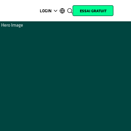
LOGIN
ESSAI GRATUIT
s’ouvre dans un nouvel onglet
s’ouvre dans un nouvel onglet
s’ouvre dans un nouvel onglet
s’ouvre dans un nouvel onglet
s’ouvre dans un nouvel onglet
s’ouvre dans un nouvel onglet
s’ouvre dans un nouvel onglet
s’ouvre dans un nouvel onglet
MyCohesity
Français
Helios
English (U.S.)
Alta
Deutsch (Germany)
Assistance
日本語 (Japan)
Documentation
Português (Brazil)
produit
한국어 (South Korea)
Academy
Español (Spain)
Cohesity
Community
Partenaires