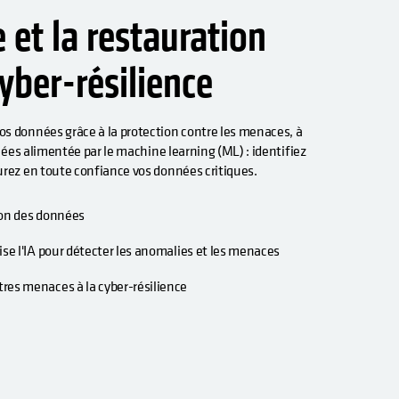
 et la restauration
yber-résilience
s données grâce à la protection contre les menaces, à
nnées alimentée par le machine learning (ML) : identifiez
urez en toute confiance vos données critiques.
ion des données
ise l'IA pour détecter les anomalies et les menaces
tres menaces à la cyber-résilience