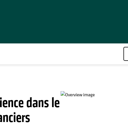
S
ience dans le
anciers