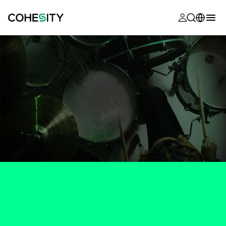
s’ouvre dans
s’ouvre dans
s’ouvre dans
s’ouvre dans
s’ouvre dans
s’ouvre dans
s’ouvre dans
s’ouvre dans
MyCohesity
Français
Helios
English (U.S.)
Alta
Deutsch (Germany)
Assistance
日本語 (Japan)
Documentat
Português (Brazil)
produit
한국어 (South
Academy
Korea)
Cohesity
Español (Spain)
Community
Partenaires