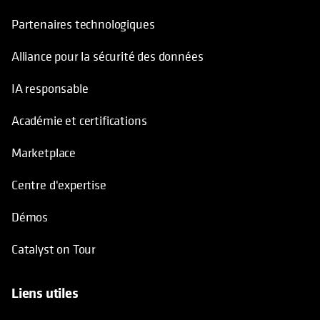
Partenaires technologiques
Alliance pour la sécurité des données
IA responsable
Académie et certifications
Marketplace
Centre d'expertise
Démos
Catalyst on Tour
Liens utiles
s’ouvre dans un nouvel onglet
s’ouvre dans un nouvel onglet
s’ouvre dans un nouvel onglet
s’ouvre dans un nouvel onglet