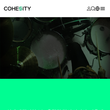
opens in a n
opens in a n
opens in a n
opens in a n
opens in a n
opens in a n
opens in a n
opens in a n
MyCohesity
한국어
Helios
English (U.S.)
Alta
Deutsch (Germany)
지원
Français (France)
제품 설명서
日本語 (Japan)
아카데미
Português (Brazil)
Cohesity
Español (Spain)
Community
파트너