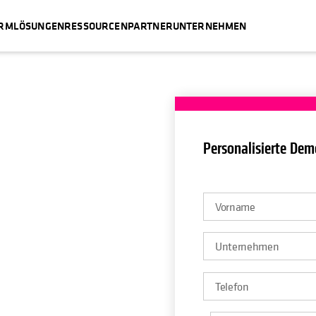
ORM
LÖSUNGEN
RESSOURCEN
PARTNER
UNTERNEHMEN
Personalisierte Dem
k
sity können Kunden
astrophen reagieren,