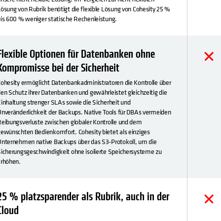
ösung von Rubrik benötigt die flexible Lösung von Cohesity 25 %
is 600 % weniger statische Rechenleistung.
Flexible Optionen für Datenbanken ohne
Kompromisse bei der Sicherheit
ohesity ermöglicht Datenbankadministratoren die Kontrolle über
en Schutz ihrer Datenbanken und gewährleistet gleichzeitig die
inhaltung strenger SLAs sowie die Sicherheit und
nveränderlichkeit der Backups. Native Tools für DBAs vermeiden
eibungsverluste zwischen globaler Kontrolle und dem
ewünschten Bedienkomfort. Cohesity bietet als einziges
nternehmen native Backups über das S3-Protokoll, um die
icherungsgeschwindigkeit ohne isolierte Speichersysteme zu
erhöhen.
25 % platzsparender als Rubrik, auch in der
Cloud