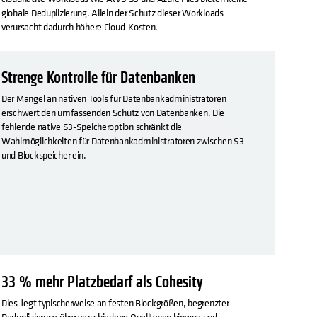
globale Deduplizierung. Allein der Schutz dieser Workloads
verursacht dadurch höhere Cloud-Kosten.
Strenge Kontrolle für Datenbanken
Der Mangel an nativen Tools für Datenbankadministratoren
erschwert den umfassenden Schutz von Datenbanken. Die
fehlende native S3-Speicheroption schränkt die
Wahlmöglichkeiten für Datenbankadministratoren zwischen S3-
und Blockspeicher ein.
33 % mehr Platzbedarf als Cohesity
Dies liegt typischerweise an festen Blockgrößen, begrenzter
Deduplizierung über verschiedene Quelltypen hinweg und