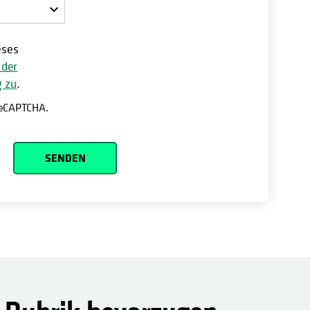
wird in einer neuen Registerkarte geöffnet
eses
 der
g zu
.
 reCAPTCHA.
SENDEN