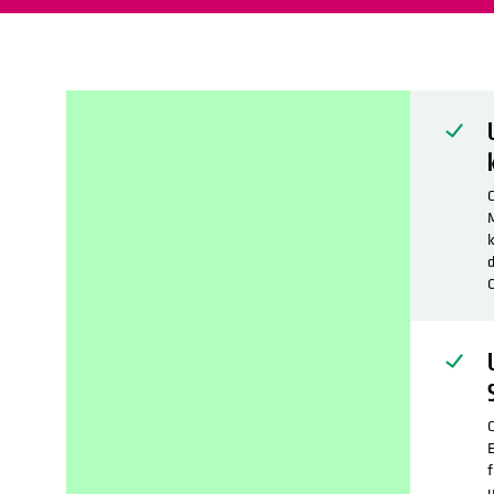
C
k
d
O
C
E
f
u