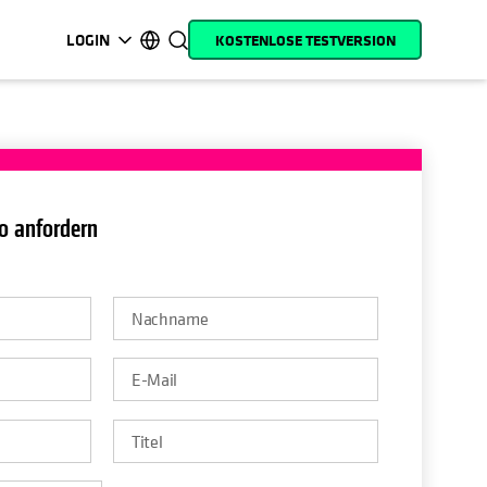
LOGIN
KOSTENLOSE TESTVERSION
wird in einer neuen Registerkarte geöffnet
wird in einer neuen Registerkarte geöffnet
wird in einer neuen Registerkarte geöffnet
wird in einer neuen Registerkarte geöffnet
wird in einer neuen Registerkarte geöffnet
wird in einer neuen Registerkarte geöffnet
wird in einer neuen Registerkarte geöffn
wird in einer neuen Registerkar
MyCohesity
Deutsch
Helios
English (U.S.)
Alta
Français (France)
o anfordern
Support
日本語 (Japan)
Produktdokumentation
Português (Brazil)
Academy
한국어 (South Korea)
Cohesity Community
Español (Spain)
Partner