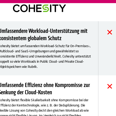
Umfassendere Workload-Unterstützung mit
konsistentem globalem Schutz
ohesity bietet umfassenden Workload-Schutz für On-Premises-,
Multicloud- und SaaS-Umgebungen und gewährleistet so
onsistente Effizienz und Unveränderlichkeit. Cohesity unterstützt
oppelt so viele Workloads in Public Cloud- und Private Cloud-
bjektspeichern wie Rubrik.
Umfassende Effizienz ohne Kompromisse zur
Senkung der Cloud-Kosten
ohesity bietet flexible Skalierbarkeit ohne Kompromisse bei der
ffizienz der Kerntechnologie, wie z. B. der Deduplizierung. Die
lexible Lösung von Cohesity deckt den gleichen Workload ab wie
nsere nicht flexible Lösung. Im Vergleich zur nicht flexiblen