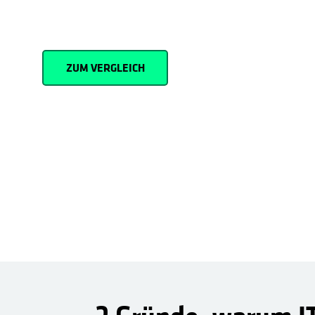
ihre Cyber-Resilienz verbessern und mithilfe gene
Erkenntnisse aus ihren Daten gewinnen.
ZUM VERGLEICH