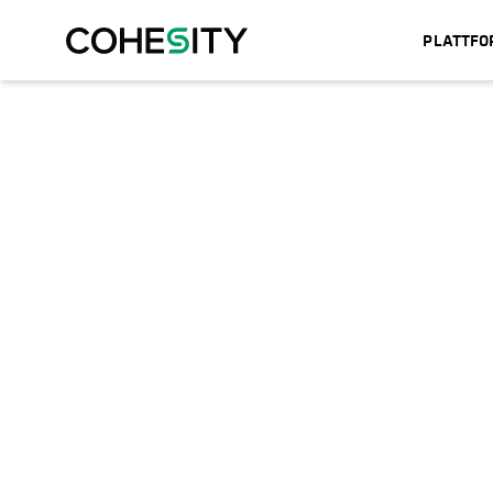
PLATTF
Cohesity vs. Rubri
Mit der KI-gestützten Datensicherheit von Cohe
schnell auf Ransomware-Angriffe und andere Kat