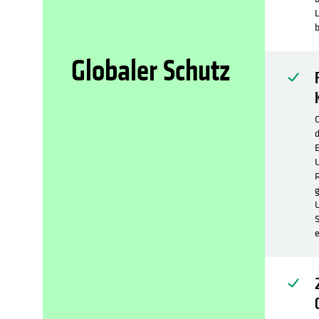
L
b
Globaler Schutz
C
d
E
U
R
g
U
S