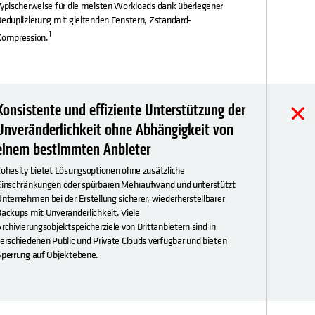
ypischerweise für die meisten Workloads dank überlegener
eduplizierung mit gleitenden Fenstern, Zstandard-
1
Kompression.
Konsistente und effiziente Unterstützung der
Unveränderlichkeit ohne Abhängigkeit von
einem bestimmten Anbieter
ohesity bietet Lösungsoptionen ohne zusätzliche
inschränkungen oder spürbaren Mehraufwand und unterstützt
nternehmen bei der Erstellung sicherer, wiederherstellbarer
ackups mit Unveränderlichkeit. Viele
rchivierungsobjektspeicherziele von Drittanbietern sind in
erschiedenen Public und Private Clouds verfügbar und bieten
perrung auf Objektebene.