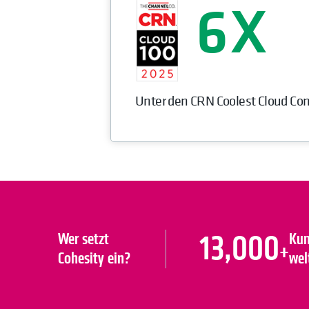
6
Unter den CRN Coolest Cloud Co
13,000
Wer setzt
Ku
+
Cohesity ein?
wel