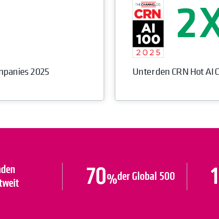
2
mpanies 2025
Unter den CRN Hot AI
70
nden
der Global 500
%
tweit