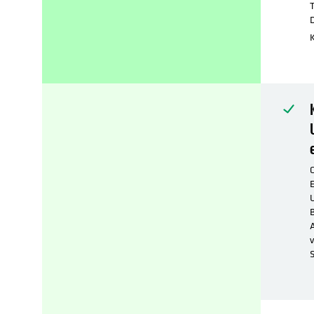
T
D
C
E
U
B
A
v
S