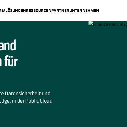
ORM
LÖSUNGEN
RESSOURCEN
PARTNER
UNTERNEHMEN
TE GEÖFFNET
 and
 für
hte Datensicherheit und
ge, in der Public Cloud