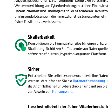
Angesichts des hohen Datenvolumens, komplexer Vorschrifte
Weiterentwicklung von Cyberbedrohungen stehen Finanzinsti
Datensicherheit und -management vor besonderen Herausfor
umfassende Lösungen, die Finanzdienstleistungsunternehmen
Cyber-Resilienz zu verbessern.
Skalierbarkeit
Konsolidieren Sie Finanzdatensilos für einen effizien
Skalierung. Schützen Sie Tausende von Datenquellen
softwaredefinierten, hyperkonvergenten Plattform.
Sicher
Entscheiden Sie selbst, wann, wo und wie Ihre Date
werden. Vereinfachen Sie die
Datenaufbewahrung un
die Angriffsfläche für Cyberattacken und nutzen Sie
zur Abwehr von
Ransomware
.
Geschwindigkeit der Cyber-Wiederherstell