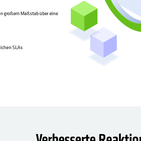
in großem Maßstab über eine
lichen SLAs
Verbesserte Reaktio