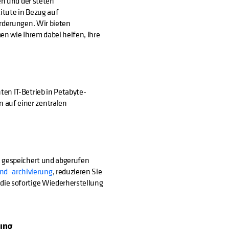
n und der steten
tute in Bezug auf
derungen. Wir bieten
 wie Ihrem dabei helfen, ihre
ten IT-Betrieb in Petabyte-
 auf einer zentralen
n gespeichert und abgerufen
d -archivierung
, reduzieren Sie
 die sofortige Wiederherstellung
ung