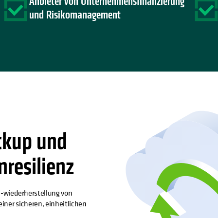
Anbieter von Unternehmensfinanzierung
und Risikomanagement
ckup und
nresilienz
 -wiederherstellung von
ner sicheren, einheitlichen