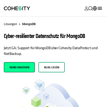
wird in eine
wird in eine
wird in eine
wird in eine
wird in eine
wird in eine
wird in eine
wird in eine
MyCohesity
Deutsch
Lösungen
MongoDB
Helios
English (U.S.)
Cyber-resilienter Datenschutz für MongoDB
Alta
Français (France)
Jetzt GA: Support für MongoDB über Cohesity DataProtect und
Support
日本語 (Japan)
NetBackup.
Produktdok
Português (Brazil)
Academy
DEMO ANSEHEN
BLOG LESEN
한국어 (South
Korea)
Cohesity Co
Español (Spain)
Partner