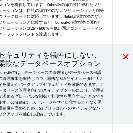
ションを提供しています。Cohesityの弾力性に優れたソリ
ューションは、自社の弾力性のないソリューションと同等
のワークロードに対応しています。Rubrikの弾力性のない
ソリューションと比較すると、Cohesityの弾力性に優れた
ソリューションは25〜600％も低い固定コンピューティン
グ・フットプリントを達成します。
セキュリティを犠牲にしない、
柔軟なデータベースオプション
Cohesityでは、データベースの管理者がデータベース保護
の管理権限を保持しつつ、厳格なSLAとイミュータビリテ
ィを備えたバックアップセキュリティを確保できます。デ
ータベース管理者向けのネイティブツールにより、管理者
が求めるグローバルな制御と利便性を両立することができ
ます。Cohesityは、ストレージをサイロ化することなく保
護速度を高めるため、S3プロトコルへのネイティブなバ
ックアップを独自に提供しています。