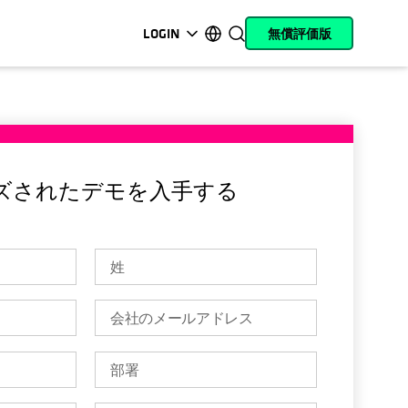
LOGIN
無償評価版
新しいタブで開く
新しいタブで開く
新しいタブで開く
新しいタブで開く
新しいタブで開く
新しいタブで開く
新しいタブで開く
新しいタブで開く
MyCohesity
日本語
Helios
English (U.S.)
Alta
Deutsch (Germany)
ズされたデモを入手する
サポート
Français (France)
製品に関するドキ
Português (Brazil)
ュメント
한국어 (South Korea)
アカデミー
Español (Spain)
Cohesity
Community
パートナー