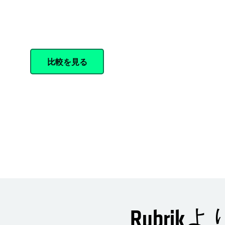
と災害に対する迅速な対応と復旧、サイバ
化、生成AIを使用したデータインサイトの
きます。
比較を見る
Rubri