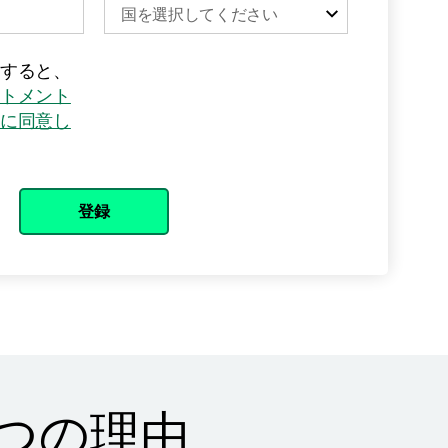
しいタブで開く
すると、
トメント
に同意し
登録
る3つの理由