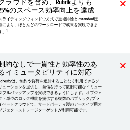
クラウドを含め、Rubrikよりも
25%のスペース効率向上を達成
スライディングウィンドウ方式で重複排除とZstandard圧
縮により、ほとんどのワークロードで成果を実現できま
1
す。
制約なしで一貫性と効率性のあ
るイミュータビリティに対応
Cohesityは、制約や負荷を追加することなく利用できるソ
リューションを提供し、自信を持って復旧可能なイミュー
タブルバックアップを実現できるようにします。オブジェ
クト単位のロック機能を提供する複数のパブリック/プラ
イベートクラウドで、サードパーティ製のアーカイブ用オ
ブジェクトストレージターゲットが利用可能です。