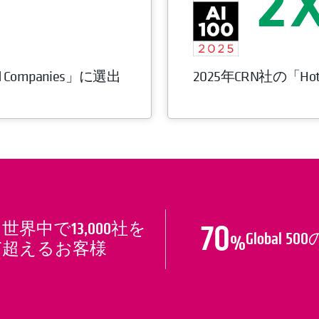
2
ud Companies」に選出
2025年CRN社の「Hot 
70
世界中で13,000社を
Global 5
+
%
超えるお客様