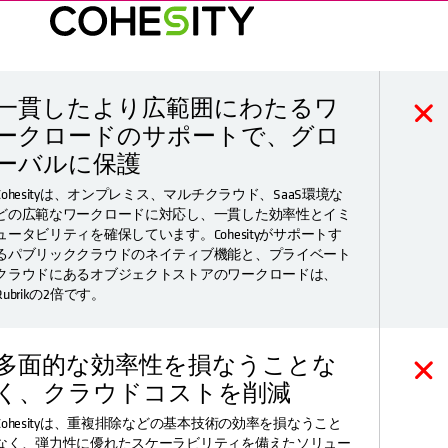
一貫したより広範囲にわたるワ
ークロードのサポートで、グロ
ーバルに保護
Cohesityは、オンプレミス、マルチクラウド、SaaS環境な
どの広範なワークロードに対応し、一貫した効率性とイミ
ュータビリティを確保しています。Cohesityがサポートす
るパブリッククラウドのネイティブ機能と、プライベート
クラウドにあるオブジェクトストアのワークロードは、
Rubrikの2倍です。
多面的な効率性を損なうことな
く、クラウドコストを削減
Cohesityは、重複排除などの基本技術の効率を損なうこと
なく、弾力性に優れたスケーラビリティを備えたソリュー