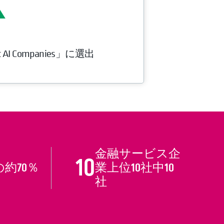
AI Companies」に選出
金融サービス企
10
00の約70％
業上位10社中10
社