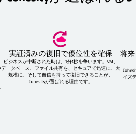
実証済みの復旧で優位性を確保
将来
回
ビジネスが中断された時は、1分1秒を争います。VM、
や
データベース、ファイル共有を、セキュアで迅速に、大
Cohe
規模に、そして自信を持って復旧できることが、
イズ
Cohesityが選ばれる理由です。
を