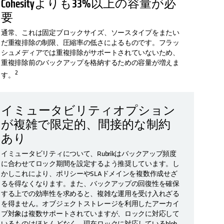
Cohesityよりも33%以上の容量が必
要
通常、これは固定ブロックサイズ、ソースタイプをまたい
だ重複排除の制限、圧縮率の低さによるものです。フラッ
シュメディアでは重複排除がサポートされていないため、
重複排除前のバックアップを格納するための容量が増えま
2
す。
イミュータビリティオプション
が複雑で限定的、間接的な制約
あり
イミュータビリティについて、Rubrikはバックアップ頻度
に合わせてロック期間を設定するよう推奨しています。し
かしこれにより、ポリシーやSLAドメインを複数作成せざ
るを得なくなります。また、バックアップの回復性を確保
する上での効率性を求めると、複雑な運用を受け入れざる
を得ません。オブジェクトストレージを利用したアーカイ
ブ対象は複数サポートされていますが、ロックに対応して
いるものはほとんどなく、現在ロックに対応しているblob