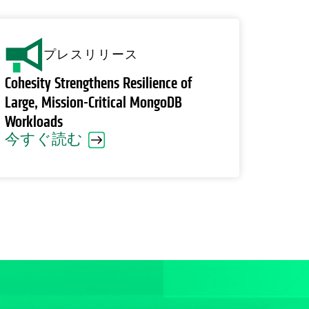
プレスリリース
Cohesity Strengthens Resilience of
Large, Mission-Critical MongoDB
Workloads
今すぐ読む