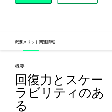
概要
メリット
関連情報
概要
回復力とスケー
ラビリティのあ
る