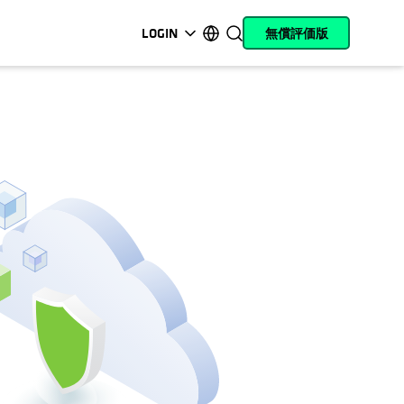
LOGIN
無償評価版
新しいタブで開く
新しいタブで開く
新しいタブで開く
新しいタブで開く
新しいタブで開く
新しいタブで開く
新しいタブで開く
新しいタブで開く
MyCohesity
日本語
Helios
English (U.S.)
Alta
Deutsch (Germany)
サポート
Français (France)
製品に関するドキ
Português (Brazil)
ュメント
한국어 (South Korea)
アカデミー
Español (Spain)
Cohesity
Community
パートナー