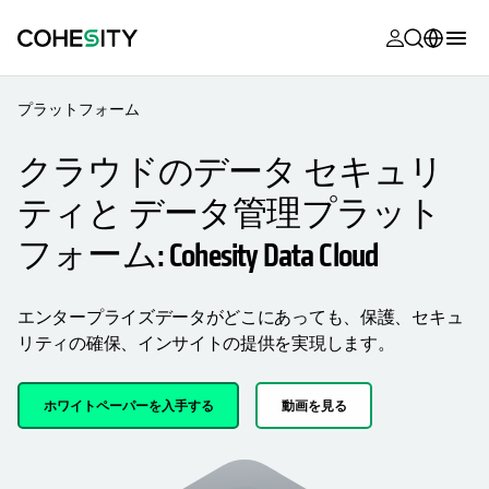
新しいタブ
新しいタブ
新しいタブ
新しいタブ
新しいタブ
新しいタブ
新しいタブ
新しいタブ
MyCohesity
日本語
プラットフォーム
Helios
English (U.S.)
クラウドのデータ セキュリ
Alta
Deutsch (Germany)
ティと データ管理プラット
サポート
Français (France)
フォーム: Cohesity Data Cloud
製品に関す
Português (Brazil)
ドキュメン
エンタープライズデータがどこにあっても、保護、セキュ
한국어 (South
アカデミー
リティの確保、インサイトの提供を実現します。
Korea)
Cohesity
Español (Spain)
Community
ホワイトペーパーを入手する
動画を見る
パートナー