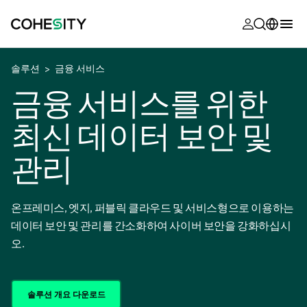
opens in a n
opens in a n
opens in a n
opens in a n
opens in a n
opens in a n
opens in a n
opens in a n
OPENS IN A NEW TAB
MyCohesity
한국어
솔루션
금융 서비스
Helios
English (U.S.)
금융 서비스를 위한
Alta
Deutsch (Germany)
최신 데이터 보안 및
지원
Français (France)
관리
제품 설명서
日本語 (Japan)
아카데미
Português (Brazil)
온프레미스, 엣지, 퍼블릭 클라우드 및 서비스형으로 이용하는
Cohesity
데이터 보안 및 관리를 간소화하여 사이버 보안을 강화하십시
Español (Spain)
Community
오.
파트너
솔루션 개요 다운로드