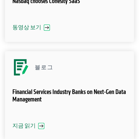
Nasdaq chooses Cohesity SaaS
동영상 보기
블로그
Financial Services Industry Banks on Next-Gen Data
Management
지금 읽기